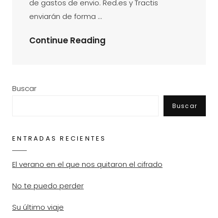
de gastos de envio. Red.es y Tractis
enviarán de forma …
Consigue
Continue Reading
GRATIS
Un
Lector
Buscar
De
Buscar
DNIe
Con
RaCaMeT
ENTRADAS RECIENTES
El verano en el que nos quitaron el cifrado
No te puedo perder
Su último viaje