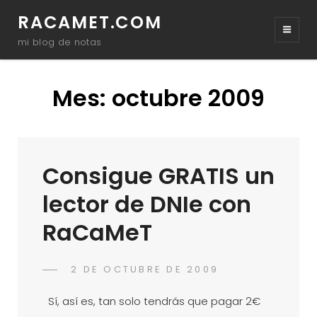
RACAMET.COM
mi blog de notas
Mes:
octubre 2009
Consigue GRATIS un
lector de DNIe con
RaCaMeT
POSTED
2 DE OCTUBRE DE 2009
RACAMET
BY
ON
Sí­, así­ es, tan solo tendrás que pagar 2€