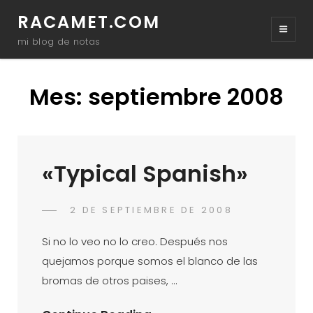
RACAMET.COM
mi blog de notas
Mes:
septiembre 2008
«Typical Spanish»
POSTED
2 DE SEPTIEMBRE DE 2008
RACAMET
BY
ON
Si no lo veo no lo creo. Después nos
quejamos porque somos el blanco de las
bromas de otros paises, …