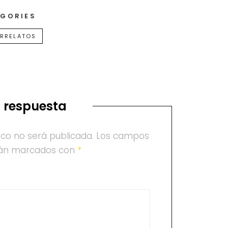
GORIES
RRELATOS
 respuesta
ico no será publicada.
Los campos
stán marcados con
*