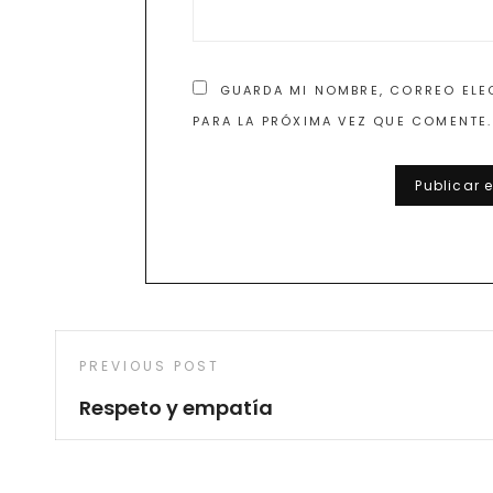
GUARDA MI NOMBRE, CORREO ELE
PARA LA PRÓXIMA VEZ QUE COMENTE.
Navegación
Previous
PREVIOUS POST
de
Post
Respeto y empatía
entradas