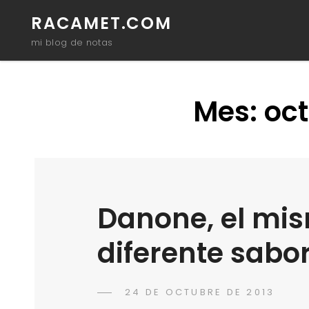
RACAMET.COM
mi blog de notas
Mes:
oct
Danone, el mi
diferente sabo
POSTED
24 DE OCTUBRE DE 2013
RACA
BY
ON