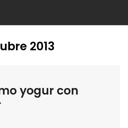
ubre 2013
smo yogur con
r
MET