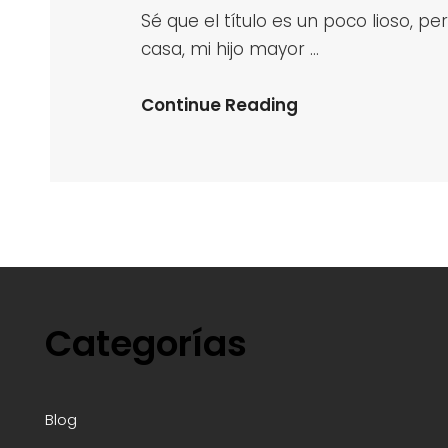
Sé que el título es un poco lioso, p
casa, mi hijo mayor …
Danone,
Continue Reading
El
Mismo
Yogur
Con
Diferente
Sabor
Categorías
Blog