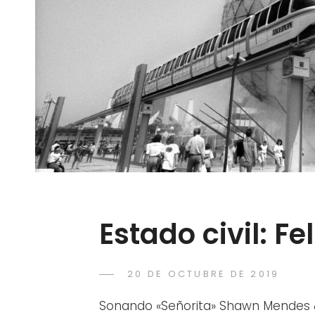
Estado civil: Fel
POSTED
20 DE OCTUBRE DE 2019
RACA
BY
ON
Sonando «Señorita» Shawn Mendes &