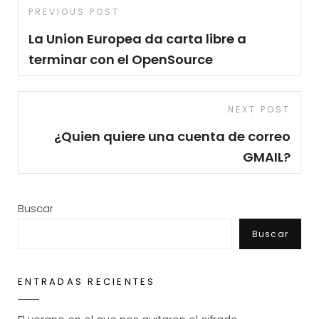
Navegación
Previous
PREVIOUS POST
de
Post
La Union Europea da carta libre a
entradas
terminar con el OpenSource
Next
NEXT POST
Post
¿Quien quiere una cuenta de correo
GMAIL?
Buscar
Buscar
ENTRADAS RECIENTES