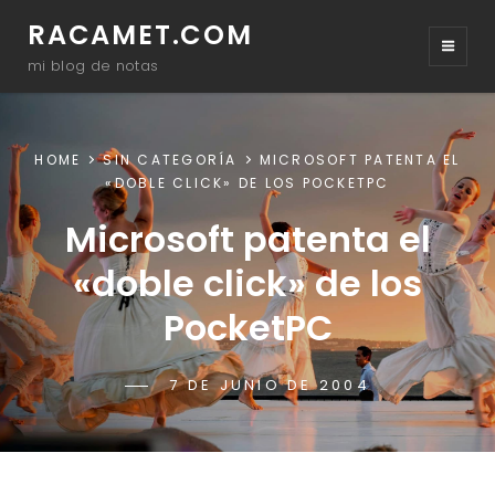
RACAMET.COM
mi blog de notas
HOME
SIN CATEGORÍA
MICROSOFT PATENTA EL
«DOBLE CLICK» DE LOS POCKETPC
Microsoft patenta el
«doble click» de los
PocketPC
POSTED-
7 DE JUNIO DE 2004
BY
BYLINE
RACAMET
ON
LINE