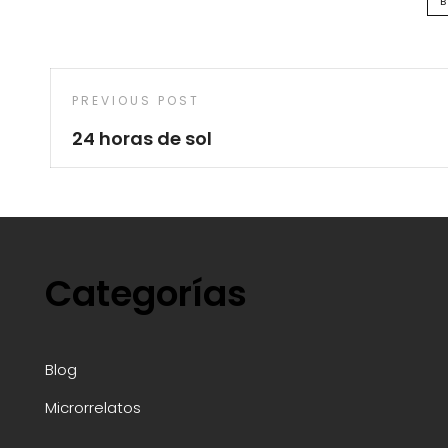
Navegación
Previous
PREVIOUS POST
de
Post
24 horas de sol
entradas
Categorías
Blog
Microrrelatos