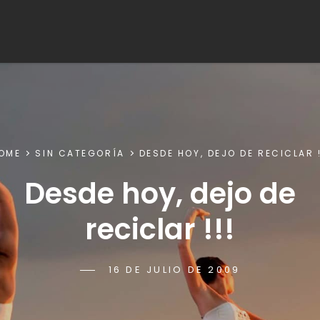
OME
SIN CATEGORÍA
DESDE HOY, DEJO DE RECICLAR !
Desde hoy, dejo de
reciclar !!!
POSTED-
16 DE JULIO DE 2009
BY
BYLINE
RACAMET
ON
LINE