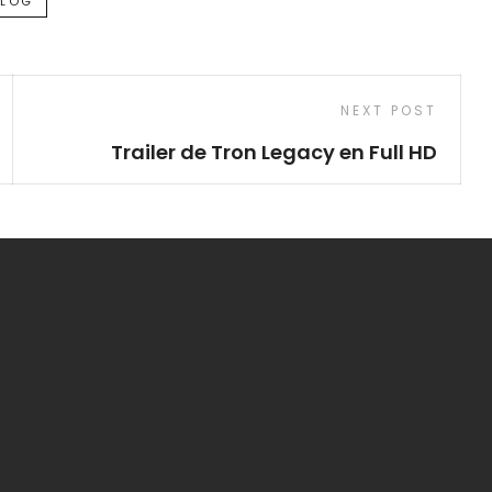
BLOG
Next
NEXT POST
Post
Trailer de Tron Legacy en Full HD