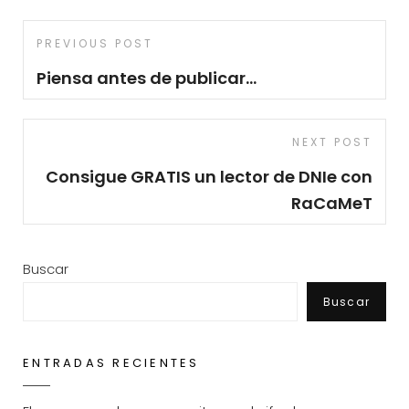
Navegación
Previous
PREVIOUS POST
de
Post
Piensa antes de publicar…
entradas
Next
NEXT POST
Post
Consigue GRATIS un lector de DNIe con
RaCaMeT
Buscar
Buscar
ENTRADAS RECIENTES