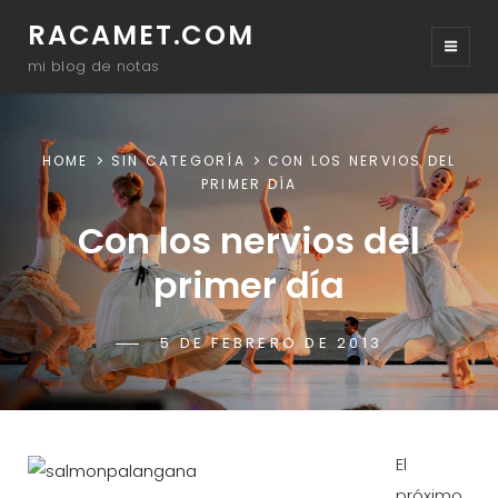
RACAMET.COM
mi blog de notas
HOME
SIN CATEGORÍA
CON LOS NERVIOS DEL
PRIMER DÍA
Con los nervios del
primer día
POSTED-
5 DE FEBRERO DE 2013
BY
BYLINE
RACAMET
ON
LINE
El
próximo