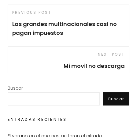
Navegación
Previous
PREVIOUS POST
de
Post
Las grandes multinacionales casi no
entradas
pagan impuestos
Next
NEXT POST
Post
Mi movil no descarga
Buscar
Buscar
ENTRADAS RECIENTES
El verano en el que nos quitaron el cifrado