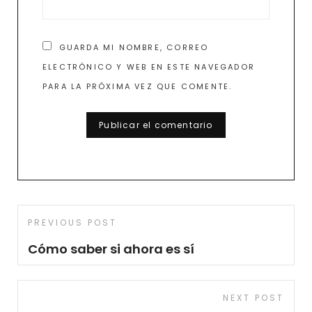
GUARDA MI NOMBRE, CORREO
ELECTRÓNICO Y WEB EN ESTE NAVEGADOR
PARA LA PRÓXIMA VEZ QUE COMENTE.
Navegación
Previous
PREVIOUS POST
de
Post
Cómo saber si ahora es sí
entradas
Next
NEXT POST