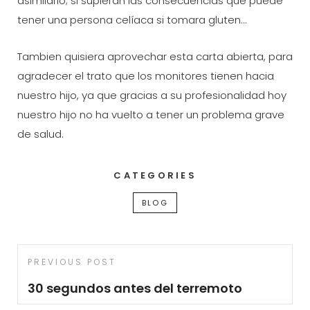
asimilarlo; si supieran las consecuencias que puede
tener una persona celíaca si tomara gluten…
Tambien quisiera aprovechar esta carta abierta, para
agradecer el trato que los monitores tienen hacia
nuestro hijo, ya que gracias a su profesionalidad hoy
nuestro hijo no ha vuelto a tener un problema grave
de salud.
CATEGORIES
BLOG
Navegación
Previous
PREVIOUS POST
de
Post
30 segundos antes del terremoto
entradas