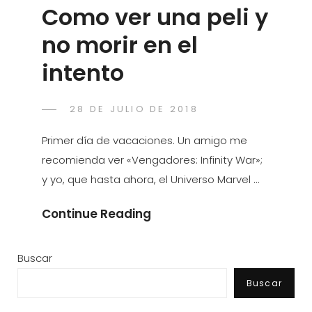
Como ver una peli y
no morir en el
intento
POSTED
28 DE JULIO DE 2018
RACAMET
BY
ON
Primer día de vacaciones. Un amigo me
recomienda ver «Vengadores: Infinity War»;
y yo, que hasta ahora, el Universo Marvel …
Como
Continue Reading
Ver
Una
Buscar
Peli
Buscar
Y
No