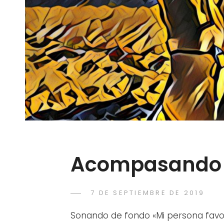
Acompasando 
POSTED
7 DE SEPTIEMBRE DE 2019
RAC
BY
ON
Sonando de fondo «Mi persona fav