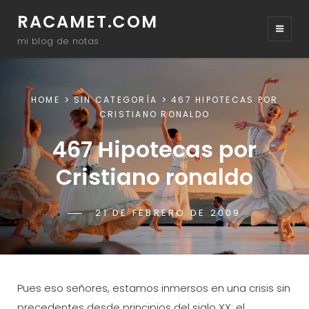
RACAMET.COM
mi blog de notas
HOME
SIN CATEGORÍA
467 HIPOTECAS POR
CRISTIANO RONALDO
467 Hipotecas por
Cristiano ronaldo
POSTED-
21 DE FEBRERO DE 2009
BY
BYLINE
RACAMET
ON
LINE
Pues eso señores, estamos inmersos en una crisis sin
precedentes desde principios del siglo XX; el