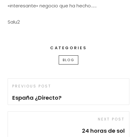
«interesante» negocio que ha hecho…….
Salu2
CATEGORIES
BLOG
Navegación
Previous
PREVIOUS POST
de
Post
España ¿Directo?
entradas
Next
NEXT POST
Post
24 horas de sol