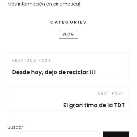
Más información en
cinematical
CATEGORIES
BLOG
Navegación
Previous
PREVIOUS POST
de
Post
Desde hoy, dejo de reciclar !!!
entradas
Next
NEXT POST
Post
El gran timo de la TDT
Buscar