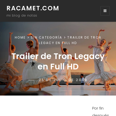
RACAMET.COM
mi blog de notas
HOME
SIN CATEGORÍA
TRAILER DE TRON
LEGACY EN FULL HD
Trailer de Tron Legacy
en Full HD
POSTED-
25 DE JULIO DE 2009
BY
BYLINE
RACAMET
ON
LINE
Por fin
después