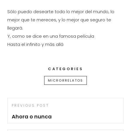
Sólo puedo desearte todo lo mejor del mundo, lo
mejor que te mereces, y lo mejor que seguro te
llegará.
Y, como se dice en una famosa película
Hasta el infinito y más allá
CATEGORIES
MICRORRELATOS
Navegación
Previous
PREVIOUS POST
de
Post
Ahora o nunca
entradas